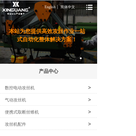
English
简体中文
本站为您提供高效攻丝作业一站
式自动化整体解决方案！
产品中心
>
数控电动攻丝机
>
气动攻丝机
>
便携式取断丝锥机
>
攻丝机配件