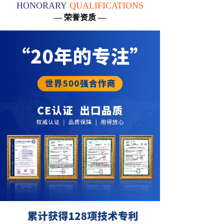
HONORARY
QUALIFICATIONS
— 荣誉资质 —